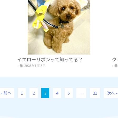
イエローリボンって知ってる？
ク
2025年1月15日
•
•
« 前へ
1
2
3
4
5
…
21
次へ »