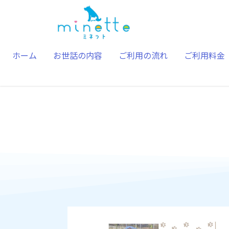
内
容
を
ス
ホーム
お世話の内容
ご利用の流れ
ご利用料金
キ
ッ
プ